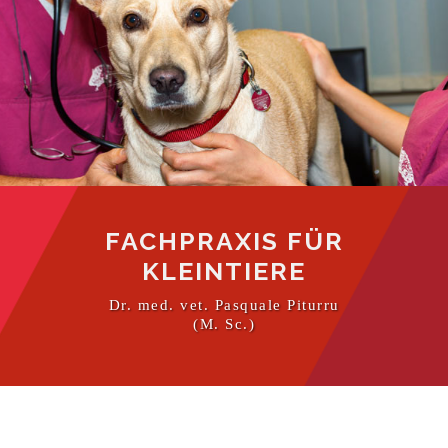
FACHPRAXIS FÜR
KLEINTIERE
Dr. med. vet. Pasquale Piturru
(M. Sc.)